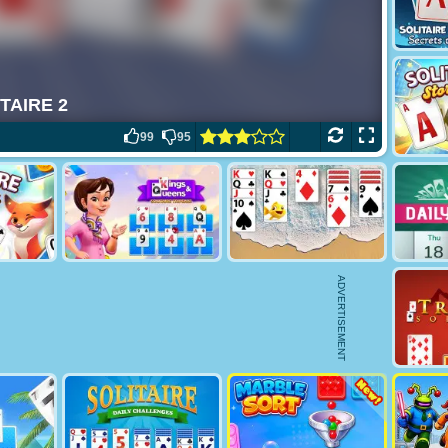
99
95