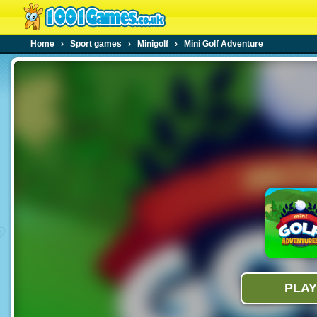
Home
›
Sport games
›
Minigolf
›
Mini Golf Adventure